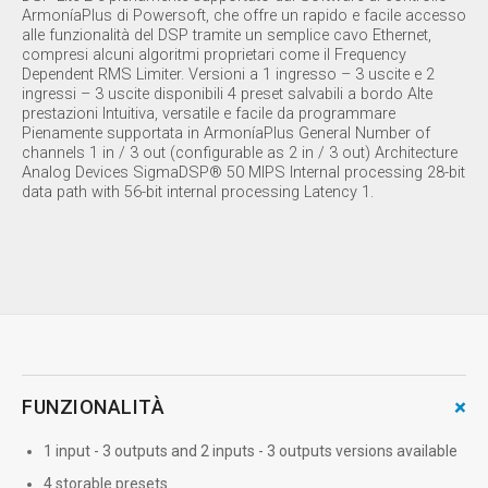
ArmoníaPlus di Powersoft, che offre un rapido e facile accesso
alle funzionalità del DSP tramite un semplice cavo Ethernet,
compresi alcuni algoritmi proprietari come il Frequency
Dependent RMS Limiter. Versioni a 1 ingresso – 3 uscite e 2
ingressi – 3 uscite disponibili 4 preset salvabili a bordo Alte
prestazioni Intuitiva, versatile e facile da programmare
Pienamente supportata in ArmoníaPlus General Number of
channels 1 in / 3 out (configurable as 2 in / 3 out) Architecture
Analog Devices SigmaDSP® 50 MIPS Internal processing 28-bit
data path with 56-bit internal processing Latency 1.
+
FUNZIONALITÀ
1 input - 3 outputs and 2 inputs - 3 outputs versions available
4 storable presets