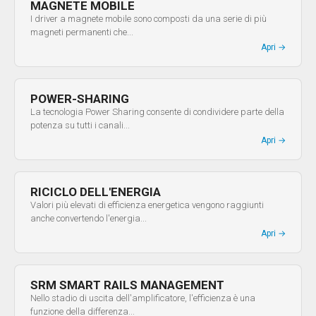
MAGNETE MOBILE​
I driver a magnete mobile sono composti da una serie di più
magneti permanenti che...
Apri
→
POWER-SHARING
La tecnologia Power Sharing consente di condividere parte della
potenza su tutti i canali...
Apri
→
RICICLO DELL'ENERGIA
Valori più elevati di efficienza energetica vengono raggiunti
anche convertendo l'energia...
Apri
→
SRM SMART RAILS MANAGEMENT
Nello stadio di uscita dell'amplificatore, l'efficienza è una
funzione della differenza...