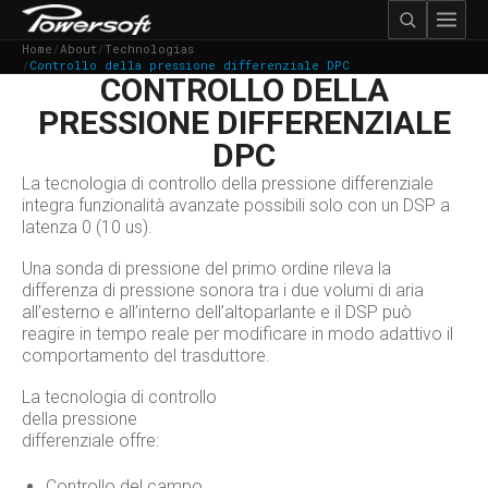
Home
/
About
/
Technologias
/
Controllo della pressione differenziale DPC
CONTROLLO DELLA
PRESSIONE DIFFERENZIALE
DPC
La tecnologia di controllo della pressione differenziale
integra funzionalità avanzate possibili solo con un DSP a
latenza 0 (10 us).
Una sonda di pressione del primo ordine rileva la
differenza di pressione sonora tra i due volumi di aria
all’esterno e all’interno dell’altoparlante e il DSP può
reagire in tempo reale per modificare in modo adattivo il
comportamento del trasduttore.
La tecnologia di controllo
della pressione
differenziale offre:
Controllo del campo