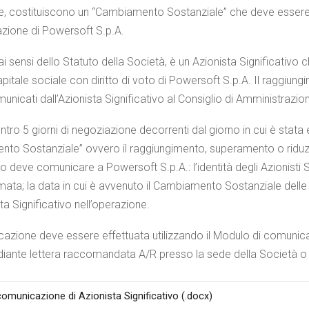
lie, costituiscono un “Cambiamento Sostanziale” che deve essere c
zione di Powersoft S.p.A.
ai sensi dello Statuto della Società, è un Azionista Significativo
pitale sociale con diritto di voto di Powersoft S.p.A. Il raggiung
nicati dall’Azionista Significativo al Consiglio di Amministrazio
 entro 5 giorni di negoziazione decorrenti dal giorno in cui è stat
to Sostanziale” ovvero il raggiungimento, superamento o riduzion
vo deve comunicare a Powersoft S.p.A.: l’identità degli Azionisti Si
mata; la data in cui è avvenuto il Cambiamento Sostanziale delle p
sta Significativo nell’operazione.
azione deve essere effettuata utilizzando il Modulo di comunicazi
diante lettera raccomandata A/R presso la sede della Società o 
omunicazione di Azionista Significativo (.docx)