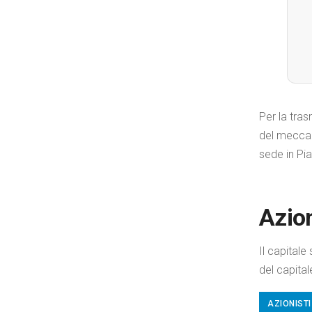
Per la tra
del meccan
sede in Pia
Azion
Il capitale
del capital
AZIONISTI