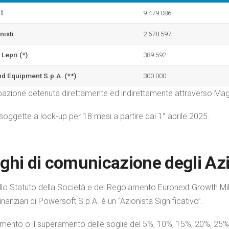
l.
9.479.086
onisti
2.678.597
Lepri (*)
389.592
d Equipment S.p.A. (**)
300.000
ipazione detenuta direttamente ed indirettamente attraverso Magi
 soggette a lock-up per 18 mesi a partire dal 1° aprile 2025.
ghi di comunicazione degli Azio
ello Statuto della Società e del Regolamento Euronext Growth Mi
inanziari di Powersoft S.p.A. è un “Azionista Significativo”.
gimento o il superamento delle soglie del 5%, 10%, 15%, 20%, 25%