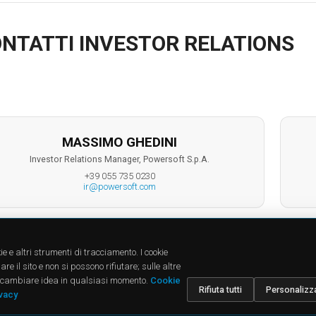
NTATTI INVESTOR RELATIONS
MASSIMO GHEDINI
Investor Relations Manager, Powersoft S.p.A.
+39 055 735 0230
ir@powersoft.com
CTS
SUPPORT
COMPA
ie e altri strumenti di tracciamento. I cookie
cts
Downloads
About u
e il sito e non si possono rifiutare; sulle altre
dies
FAQ
News
oi cambiare idea in qualsiasi momento.
Cookie
ions
Find a Dealer
Jobs
Rifiuta tutti
Personalizz
Contatti
Investor
ivacy
Corpora