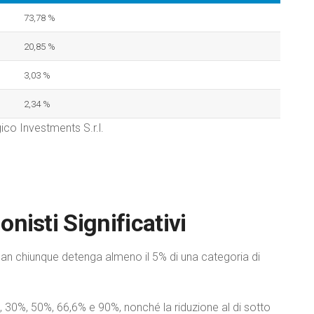
73,78 %
20,85 %
3,03 %
2,34 %
co Investments S.r.l.
nisti Significativi
lan chiunque detenga almeno il 5% di una categoria di
, 30%, 50%, 66,6% e 90%, nonché la riduzione al di sotto