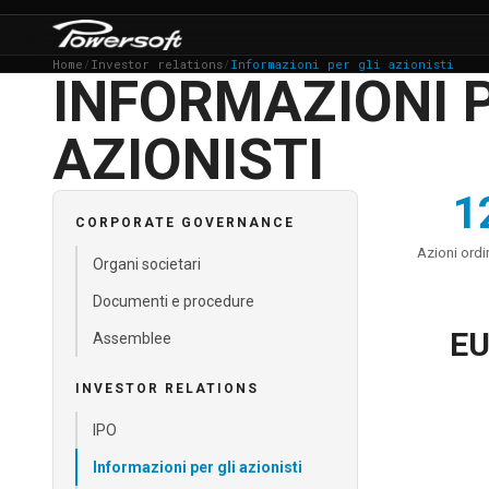
Home
/
Investor relations
/
Informazioni per gli azionisti
INFORMAZIONI P
AZIONISTI
1
CORPORATE GOVERNANCE
Azioni ordi
Organi societari
Documenti e procedure
EU
Assemblee
INVESTOR RELATIONS
IPO
Informazioni per gli azionisti