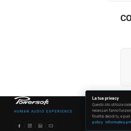
CO
La tua privacy
PRODU
Questo sito utilizza cook
All produ
necessari fanno funzionar
HUMAN AUDIO EXPERIENCE
Case Stu
finalità decidi tu, e pu
Applicat
policy
·
Informativa pr