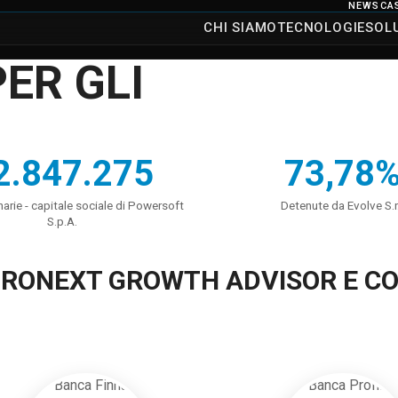
NEWS
CA
CHI SIAMO
TECNOLOGIE
SOL
ER GLI
2.847.275
73,78
narie - capitale sociale di Powersoft
Detenute da Evolve S.r.
S.p.A.
RONEXT GROWTH ADVISOR E C