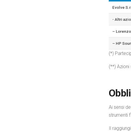
Evolve S.r.
- Altri azi
– Lorenzo 
– HP Soun
(*) Partec
(**) Azioni
Obbli
Ai sensi d
strumenti f
Il raggiun