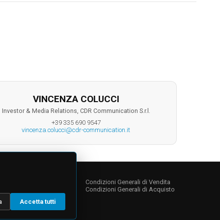
VINCENZA COLUCCI
Investor & Media Relations, CDR Communication S.r.l.
+39 335 690 9547
vincenza.colucci@cdr-communication.it
NY
s
Condizioni Generali di Vendita
Condizioni Generali di Acquisto
a
Accetta tutti
 Relations
te Governance