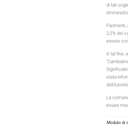
di tali sog
Amministra
Parimenti, 
2,5% del ca
essere comu
A tal fine,
“Cambiamen
Significati
stata infor
dell’Azioni
La comunic
inviare me
Modulo di c