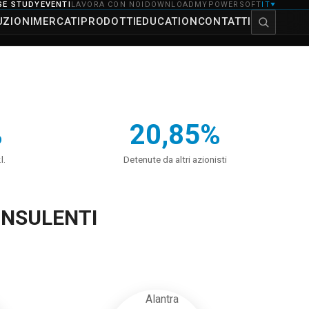
SE STUDY
EVENTI
LAVORA CON NOI
DOWNLOAD
MYPOWERSOFT
IT
▼
UZIONI
MERCATI
PRODOTTI
EDUCATION
CONTATTI
%
20,85%
l.
Detenute da altri azionisti
ONSULENTI