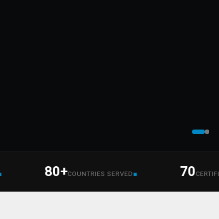
80+
70
■
COUNTRIES SERVED
CERTIFIED S