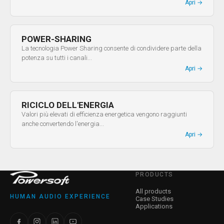
Apri
→
POWER-SHARING
La tecnologia Power Sharing consente di condividere parte della
potenza su tutti i canali...
Apri
→
RICICLO DELL'ENERGIA
Valori più elevati di efficienza energetica vengono raggiunti
anche convertendo l'energia...
Apri
→
PRODUCTS
All products
HUMAN AUDIO EXPERIENCE
Case Studies
Applications