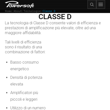
Home
/
About
/
Tecnologie
/
Classe D
CLASSE D
La tecnologia di Classe D consente valori di efficienza e
prestazioni di amplificazione più elevate, oltre ad una
maggiore affidabilità.
Tali livelli di efficienza
sono il risultato di una
combinazione di fattori:
Basso consumo
energetico​
Densità di potenza
elevata
Amplificatori più
piccoli e leggeri​
Utilizzo di un numero