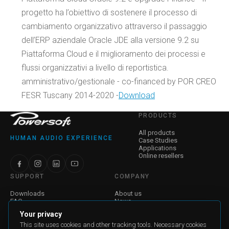
progetto ha l’obiettivo di sostenere il processo di
cambiamento organizzativo attraverso il passaggio
dell’ERP aziendale Oracle JDE alla versione 9.2 su
Piattaforma Cloud e il miglioramento dei processi e
flussi organizzativi a livello di reportistica.
amministrativo/gestionale - co-financed by POR CREO
FESR Tuscany 2014-2020 -
Download
PRODUCTS
All products
HUMAN AUDIO EXPERIENCE
Case Studies
Applications
Online resellers
SUPPORT
COMPANY
Downloads
About us
FAQ
News
Find a Dealer
Jobs
Your privacy
Contact Us
Investor Relations
Warranty
Corporate Governance
This site uses cookies and other tracking tools. Necessary cookies