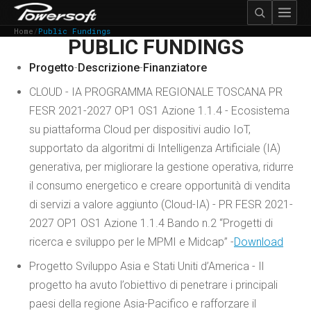
Home
/
Public Fundings
PUBLIC FUNDINGS
Progetto
-
Descrizione
-
Finanziatore
CLOUD - IA PROGRAMMA REGIONALE TOSCANA PR
FESR 2021-2027 OP1 OS1 Azione 1.1.4 - Ecosistema
su piattaforma Cloud per dispositivi audio IoT,
supportato da algoritmi di Intelligenza Artificiale (IA)
generativa, per migliorare la gestione operativa, ridurre
il consumo energetico e creare opportunità di vendita
di servizi a valore aggiunto (Cloud-IA) - PR FESR 2021-
2027 OP1 OS1 Azione 1.1.4 Bando n.2 “Progetti di
ricerca e sviluppo per le MPMI e Midcap” -
Download
Progetto Sviluppo Asia e Stati Uniti d’America - Il
progetto ha avuto l’obiettivo di penetrare i principali
paesi della regione Asia-Pacifico e rafforzare il